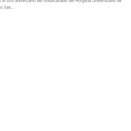
 XXV aniversario del Voluntariado del Hospital Universitario de
o San...