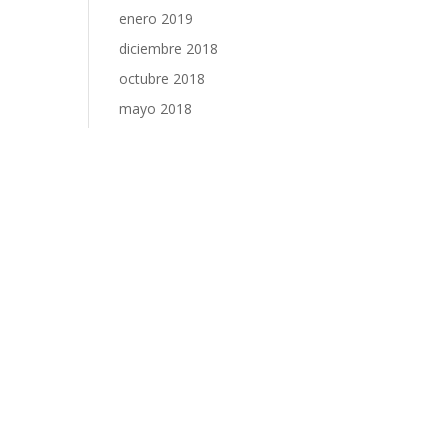
enero 2019
diciembre 2018
octubre 2018
mayo 2018
Categorías
Celebraciones
Formación
Sin categoría
Voluntariado
Meta
Acceder
Feed de entradas
Feed de comentarios