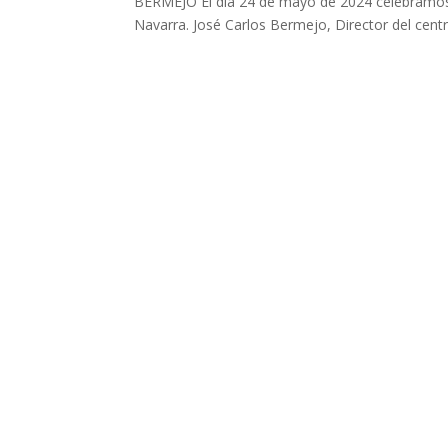
BERMEJO El día 24 de mayo de 2024 celebramos el
Navarra. José Carlos Bermejo, Director del centr